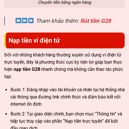
Chuyển tiền bằng ngân hàng
Tham khảo thêm:
Rút tiền G28
Nạp tiền ví điện tử
Đối với những khách hàng thường xuyên sử dụng ví điện tử
trực tuyến, đây là phương thức cực kỳ tiện lợi giúp bạn thực
hiện
nạp tiền G28
nhanh chóng mà không cần thao tác phức
tạp:
Bước 1: Đăng nhập vào tài khoản cá nhân tại hệ thống nhà
cái thông qua đường link chính thức và đảm bảo kết nối
internet ổn định.
Bước 2: Tại giao diện chính, bạn chọn mục “Thông tin” và
tiếp tục truy cập vào phần “Nạp tiền trực tuyến” để bắt
đầu giao dịch.