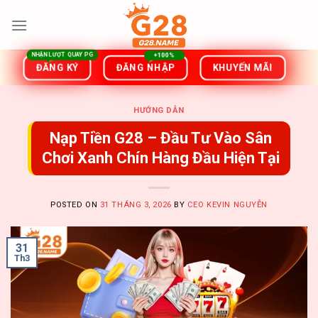
Skip
to
content
KHUYẾN MÃI
ĐĂNG NHẬP
ĐĂNG KÝ
HƯỚNG DẪN
Nạp Tiền G28 – Đầu Tư Vào Sân
Chơi Xanh Chín Hàng Đầu Hiện Tại
POSTED ON
31 THÁNG 3, 2026
BY
CEO KEVIN NGUYỄN
31
Th3