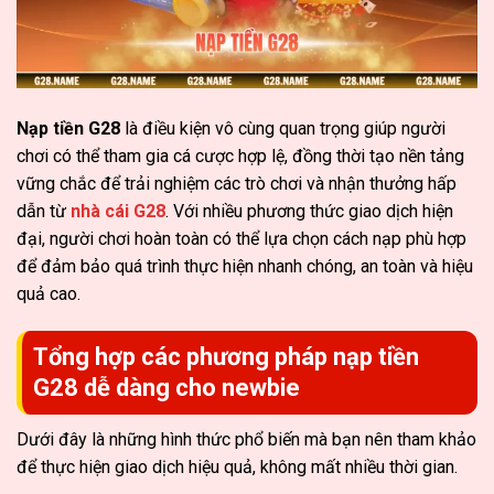
Nạp tiền G28
là điều kiện vô cùng quan trọng giúp người
chơi có thể tham gia cá cược hợp lệ, đồng thời tạo nền tảng
vững chắc để trải nghiệm các trò chơi và nhận thưởng hấp
dẫn từ
nhà cái G28
. Với nhiều phương thức giao dịch hiện
đại, người chơi hoàn toàn có thể lựa chọn cách nạp phù hợp
để đảm bảo quá trình thực hiện nhanh chóng, an toàn và hiệu
quả cao.
Tổng hợp các phương pháp nạp tiền
G28 dễ dàng cho newbie
Dưới đây là những hình thức phổ biến mà bạn nên tham khảo
để thực hiện giao dịch hiệu quả, không mất nhiều thời gian.