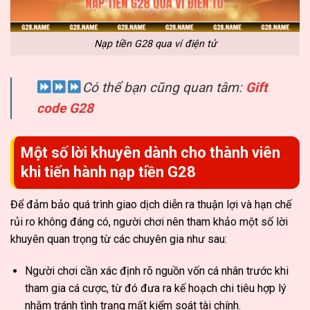
Nạp tiền G28 qua ví điện tử
Có thể bạn cũng quan tâm:
Gift
code G28
Một số lời khuyên dành cho thành viên
khi tiến hành nạp tiền G28
Để đảm bảo quá trình giao dịch diễn ra thuận lợi và hạn chế
rủi ro không đáng có, người chơi nên tham khảo một số lời
khuyên quan trọng từ các chuyên gia như sau:
Người chơi cần xác định rõ nguồn vốn cá nhân trước khi
tham gia cá cược, từ đó đưa ra kế hoạch chi tiêu hợp lý
nhằm tránh tình trạng mất kiểm soát tài chính.