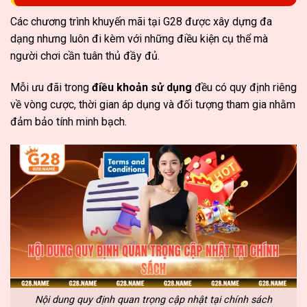
Các chương trình khuyến mãi tại G28 được xây dựng đa
dạng nhưng luôn đi kèm với những điều kiện cụ thể mà
người chơi cần tuân thủ đầy đủ.
Mỗi ưu đãi trong
điều khoản sử dụng
đều có quy định riêng
về vòng cược, thời gian áp dụng và đối tượng tham gia nhằm
đảm bảo tính minh bạch.
Nội dung quy định quan trọng cập nhật tại chính sách