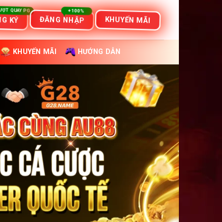
G KÝ
ĐĂNG NHẬP
KHUYẾN MÃI
KHUYẾN MÃI
HƯỚNG DẪN