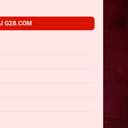
ÁI G28.COM