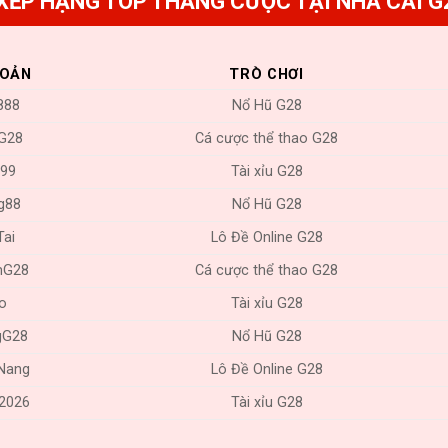
 XẾP HẠNG TOP THẮNG CƯỢC TẠI NHÀ CÁI 
HOẢN
TRÒ CHƠI
888
Nổ Hũ G28
G28
Cá cược thể thao G28
999
Tài xỉu G28
g88
Nổ Hũ G28
ai
Lô Đề Online G28
mG28
Cá cược thể thao G28
o
Tài xỉu G28
gG28
Nổ Hũ G28
Nang
Lô Đề Online G28
2026
Tài xỉu G28