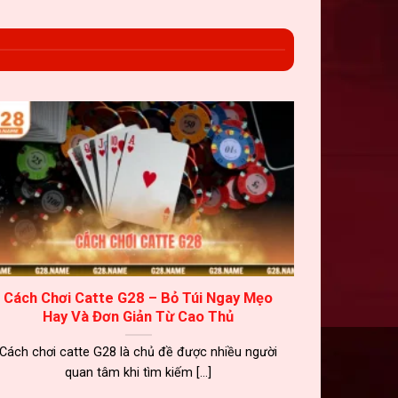
Cách Chơi Catte G28 – Bỏ Túi Ngay Mẹo
Hay Và Đơn Giản Từ Cao Thủ
Cách chơi catte G28 là chủ đề được nhiều người
quan tâm khi tìm kiếm [...]