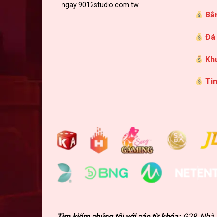
ngay 9012studio.com.tw
Bắ
Đá
Kh
Ti
Tìm kiếm chúng tôi với các từ khóa:
G28, Nhà 