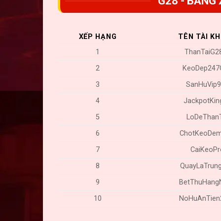
G28 - BẢNG
XẾP HẠNG
TÊN TÀI K
1
ThanTaiG2
2
KeoDep247
3
SanHuVip
4
JackpotKin
5
LoDeThanT
6
ChotKeoDe
7
CaiKeoPr
8
QuayLaTrun
9
BetThuHang
10
NoHuAnTien